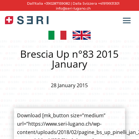
Dall'
Italia +390287159082
|
Dalla Svizzera +41919931301
info@seri-lugano.ch
Brescia Up n°83 2015
January
28 January 2015
Download [mk_button size=”medium”
url=”https://www.seri-lugano.ch/wp-
content/uploads/2018/02/pagine_bs_up_pinelli_jan_