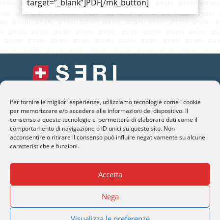
target=”_blank”]PDF[/mk_button]
Per fornire le migliori esperienze, utilizziamo tecnologie come i cookie
SERI Lugano
per memorizzare e/o accedere alle informazioni del dispositivo. Il
Palazzo Mantegazza (9° Piano)
consenso a queste tecnologie ci permetterà di elaborare dati come il
comportamento di navigazione o ID unici su questo sito. Non
CH-6900 Lugano – Paradiso
acconsentire o ritirare il consenso può influire negativamente su alcune
caratteristiche e funzioni.
M
info@seri-lugano.ch
T
+41 91 993 13 01
Accetta
T
+39 02 8715 90 82
Nega
Visualizza le preferenze