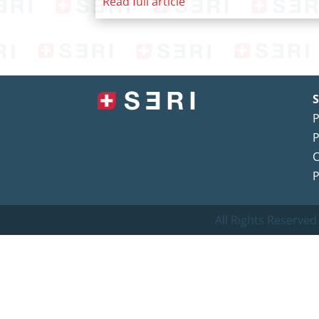
Read full article
S
P
P
C
P
All Rights Reserved