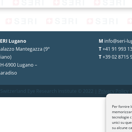
ERI Lugano
M
info@seri-lu
alazzo Mantegazza (9°
T
+41 91 993 13
iano)
T
+39 02 8715 
H-6900 Lugano –
aradiso
 Switzerland Eye Research Institute © 2022 |
Privacy Policy
|
Per fornire 
memorizzare 
tecnologie c
unici su que
su alcune ca