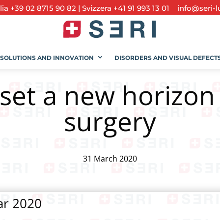
alia +39 02 8715 90 82
|
Svizzera +41 91 993 13 01
info@seri-l
SOLUTIONS AND INNOVATION
DISORDERS AND VISUAL DEFECT
set a new horizon i
surgery
31 March 2020
ar 2020