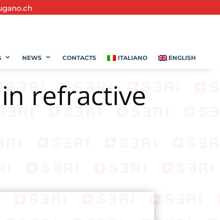
ugano.ch
S
NEWS
CONTACTS
ITALIANO
ENGLISH
n refractive