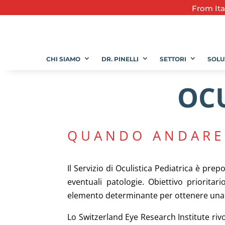
From
It
CHI SIAMO
DR. PINELLI
SETTORI
SOLU
OCU
QUANDO ANDARE
Il Servizio di Oculistica Pediatrica è prep
eventuali patologie. Obiettivo prioritar
elemento determinante per ottenere una pe
Lo Switzerland Eye Research Institute rivo