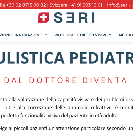
alia +39 02 8715 90 82
|
Svizzera +41 91 993 13 01
info@seri-l
ZIONI E INNOVAZIONE
PATOLOGIE E DIFETTI VISIVI
MEDIA 
LISTICA PEDIAT
 DAL DOTTORE DIVENTA
osto alla valutazione della capacità visiva e dei problemi di v
io, oltre alla correzione delle anomalie refrattive, è mon
rfetta funzionalità visiva del paziente in età adulta.
lge ai piccoli pazienti un’attenzione particolare secondo un 