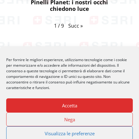
Pinelli Planet: i nostri occhi
chiedono luce
Succ
»
1
/
9
Per fornire le migliori esperienze, utilizziamo tecnologie come i cookie
per memorizzare e/o accedere alle informazioni del dispositivo. Il
consenso a queste tecnologie ci permetterà di elaborare dati come il
comportamento di navigazione o ID unici su questo sito. Non
acconsentire o ritirare il consenso può influire negativamente su alcune
caratteristiche e funzioni.
SERI Lugano
Palazzo Mantegazza (9° Piano)
Accetta
CH-6900 Lugano – Paradiso
Nega
M
info@seri-lugano.ch
T
+41 91 993 13 01
Visualizza le preferenze