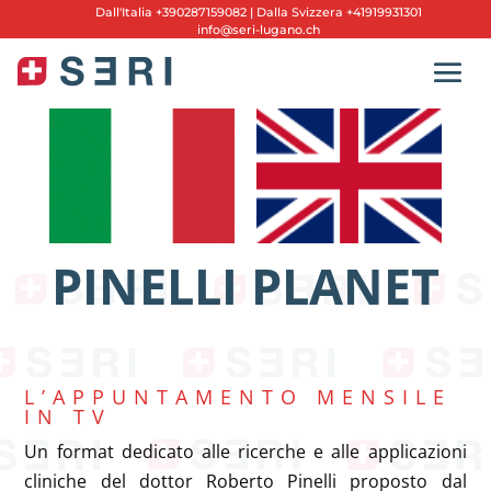
Dall'
Italia +390287159082
|
Dalla Svizzera +41919931301
info@seri-lugano.ch
PINELLI PLANET
L’APPUNTAMENTO MENSILE
IN TV
Un format dedicato alle ricerche e alle applicazioni
cliniche del dottor Roberto Pinelli proposto dal