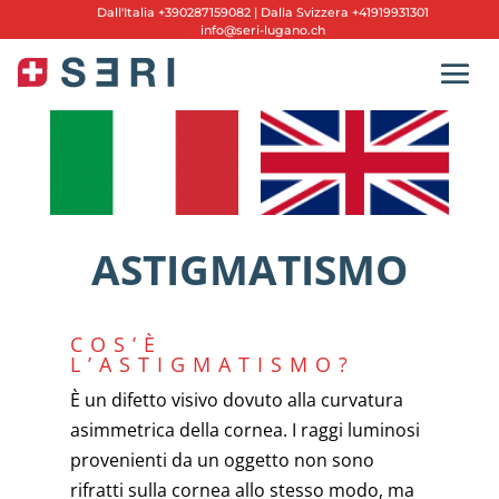
Dall'
Italia +390287159082
|
Dalla Svizzera +41919931301
info@seri-lugano.ch
ASTIGMATISMO
COS’È
L’ASTIGMATISMO?
È un difetto visivo dovuto alla curvatura
asimmetrica della cornea. I raggi luminosi
provenienti da un oggetto non sono
rifratti sulla cornea allo stesso modo, ma