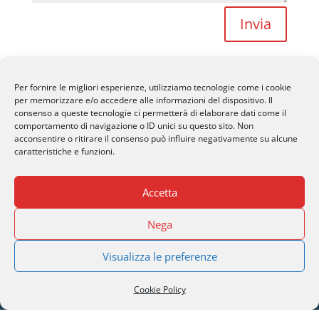
Invia
Per fornire le migliori esperienze, utilizziamo tecnologie come i cookie
per memorizzare e/o accedere alle informazioni del dispositivo. Il
consenso a queste tecnologie ci permetterà di elaborare dati come il
comportamento di navigazione o ID unici su questo sito. Non
SERI Lugano
acconsentire o ritirare il consenso può influire negativamente su alcune
caratteristiche e funzioni.
Palazzo Mantegazza (9° Piano)
CH-6900 Lugano – Paradiso
Accetta
M
info@seri-lugano.ch
Nega
T
+41 91 993 13 01
T
+39 02 8715 90 82
Visualizza le preferenze
Cookie Policy