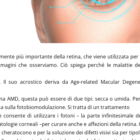
ente più importante della retina, che viene utilizzata per la
 immagini che osserviamo. Ciò spiega perché le malattie 
Il suo acrostico deriva da Age-related Macular Degener
na AMD, questa può essere di due tipi: secca o umida. Per
sa sulla fotobiomodulazione. Si tratta di un trattamento
nsente di utilizzare i fotoni – la parte infinitesimale de
patologie corneali –per curare anche e affezioni della retina
el cheratocono e per la soluzione dei difetti visivi sia per ti