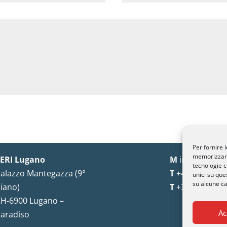
Per fornire 
memorizzare 
ERI Lugano
M
info@seri-lu
tecnologie c
alazzo Mantegazza (9°
T
+41 91 993 13
unici su que
su alcune ca
iano)
T
+39 02 8715 
H-6900 Lugano –
Ac
aradiso