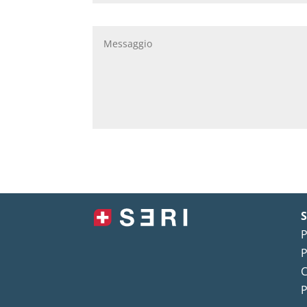
S
P
P
C
P