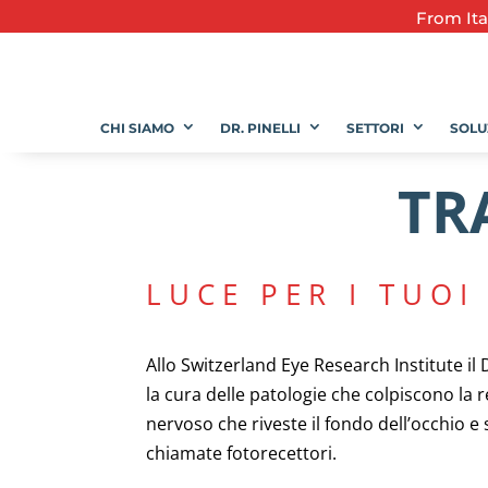
From
It
CHI SIAMO
DR. PINELLI
SETTORI
SOLU
TR
LUCE PER I TUOI
Allo Switzerland Eye Research Institute il D
la cura delle patologie che colpiscono la r
nervoso che riveste il fondo dell’occhio e
chiamate fotorecettori.