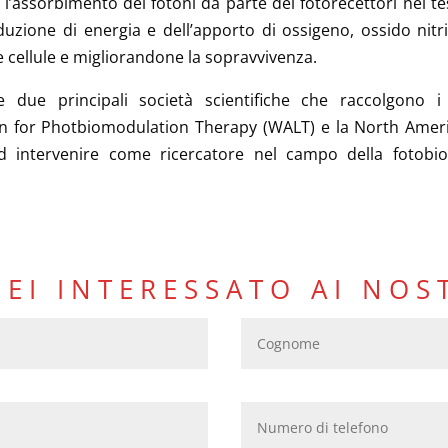
’assorbimento dei fotoni da parte dei fotorecettori nel te
duzione di energia e dell’apporto di ossigeno, ossido nitr
 cellule e migliorandone la sopravvivenza.
 due principali società scientifiche che raccolgono i 
on for Photbiomodulation Therapy (WALT) e la North Amer
d intervenire come ricercatore nel campo della fotobio
SEI INTERESSATO AI NOS