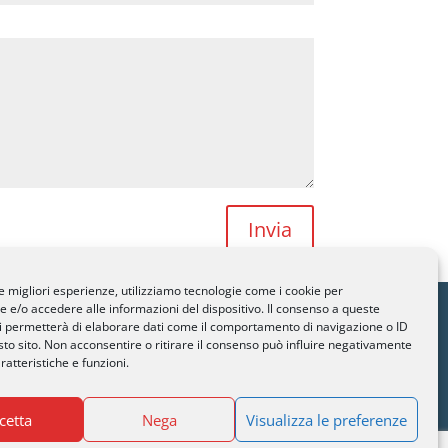
Invia
le migliori esperienze, utilizziamo tecnologie come i cookie per
e/o accedere alle informazioni del dispositivo. Il consenso a queste
gano.ch
i permetterà di elaborare dati come il comportamento di navigazione o ID
 01
sto sito. Non acconsentire o ritirare il consenso può influire negativamente
ratteristiche e funzioni.
90 82
cetta
Nega
Visualizza le preferenze