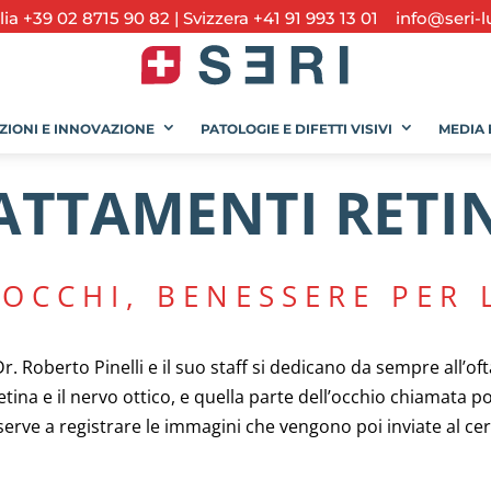
alia +39 02 8715 90 82
|
Svizzera +41 91 993 13 01
info@seri-l
ZIONI E INNOVAZIONE
PATOLOGIE E DIFETTI VISIVI
MEDIA 
ATTAMENTI RETIN
 OCCHI, BENESSERE PER
r. Roberto Pinelli e il suo staff si dedicano da sempre all’oft
etina e il nervo ottico, e quella parte dell’occhio chiamata p
 serve a registrare le immagini che vengono poi inviate al ce