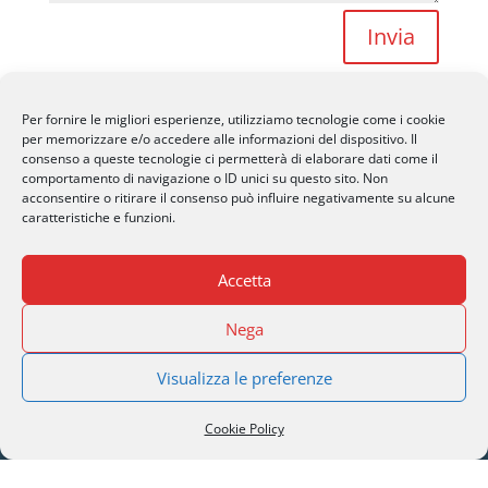
Invia
Per fornire le migliori esperienze, utilizziamo tecnologie come i cookie
per memorizzare e/o accedere alle informazioni del dispositivo. Il
consenso a queste tecnologie ci permetterà di elaborare dati come il
comportamento di navigazione o ID unici su questo sito. Non
acconsentire o ritirare il consenso può influire negativamente su alcune
SERI Lugano
caratteristiche e funzioni.
Palazzo Mantegazza (9° Piano)
CH-6900 Lugano – Paradiso
Accetta
M
info@seri-lugano.ch
Nega
T
+41 91 993 13 01
Visualizza le preferenze
T
+39 02 8715 90 82
Cookie Policy