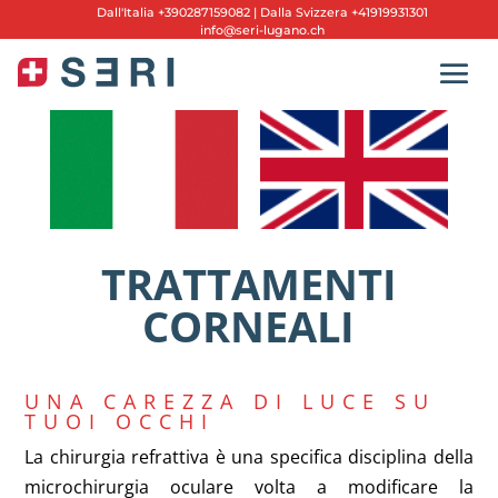
Dall'
Italia +390287159082
|
Dalla Svizzera +41919931301
info@seri-lugano.ch
TRATTAMENTI
CORNEALI
UNA CAREZZA DI LUCE SU
TUOI OCCHI
La chirurgia refrattiva è una specifica disciplina della
microchirurgia oculare volta a modificare la