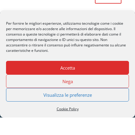
Per fornire le migliori esperienze, utilizziamo tecnologie come i cookie
per memorizzare e/o accedere alle informazioni del dispositivo. Il
consenso a queste tecnologie ci permetterà di elaborare dati come il
comportamento di navigazione o ID unici su questo sito. Non
SERI Lugano
acconsentire o ritirare il consenso può influire negativamente su alcune
caratteristiche e funzioni.
Palazzo Mantegazza (9° Piano)
CH-6900 Lugano – Paradiso
Accetta
M
info@seri-lugano.ch
Nega
T
+41 91 993 13 01
T
+39 02 8715 90 82
Visualizza le preferenze
Cookie Policy
All Rights Reserved Switzerland Eye Research Institute © 2022 |
Privacy Policy
| Designed by
PcLab