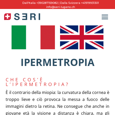
Dall'
Italia +390287159082
|
Dalla Svizzera +41919931301
info@seri-lugano.ch
IPERMETROPIA
CHE COS’È
L’IPERMETROPIA?
È il contrario della miopia: la curvatura della cornea è
troppo lieve e ciò provoca la messa a fuoco delle
immagini dietro la retina. Ne consegue che anche in
giovane età la visione a distanza è chiara, ma gli