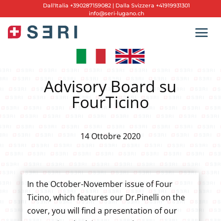
Dall'
Italia +390287159082
|
Dalla Svizzera +41919931301
info@seri-lugano.ch
Advisory Board su
FourTicino
14 Ottobre 2020
In the October-November issue of Four
Ticino, which features our Dr.Pinelli on the
cover, you will find a presentation of our