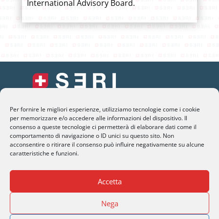
International Advisory Board.
Per fornire le migliori esperienze, utilizziamo tecnologie come i cookie
SERI Lugano
per memorizzare e/o accedere alle informazioni del dispositivo. Il
Palazzo Mantegazza (9° Piano)
consenso a queste tecnologie ci permetterà di elaborare dati come il
comportamento di navigazione o ID unici su questo sito. Non
CH-6900 Lugano – Paradiso
acconsentire o ritirare il consenso può influire negativamente su alcune
caratteristiche e funzioni.
M
info@seri-lugano.ch
T
+41 91 993 13 01
Accetta
T
+39 02 8715 90 82
Nega