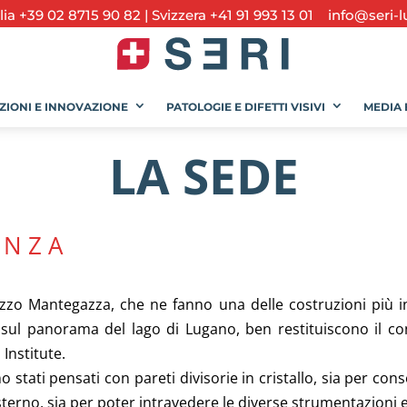
alia +39 02 8715 90 82
|
Svizzera +41 91 993 13 01
info@seri-l
ZIONI E INNOVAZIONE
PATOLOGIE E DIFETTI VISIVI
MEDIA 
LA SEDE
ENZA
lazzo Mantegazza, che ne fanno una delle costruzioni più i
ul panorama del lago di Lugano, ben restituiscono il conc
Institute.
o stati pensati con pareti divisorie in cristallo, sia per cons
erno, sia per poter intravedere le diverse strumentazioni 