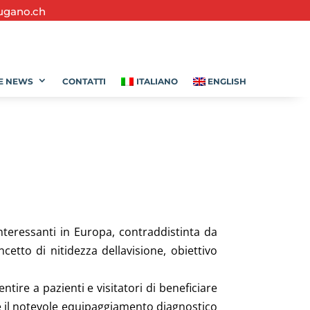
ugano.ch
E NEWS
CONTATTI
ITALIANO
ENGLISH
nteressanti in Europa, contraddistinta da
etto di nitidezza dellavisione, obiettivo
entire a pazienti e visitatori di beneficiare
e il notevole equipaggiamento diagnostico