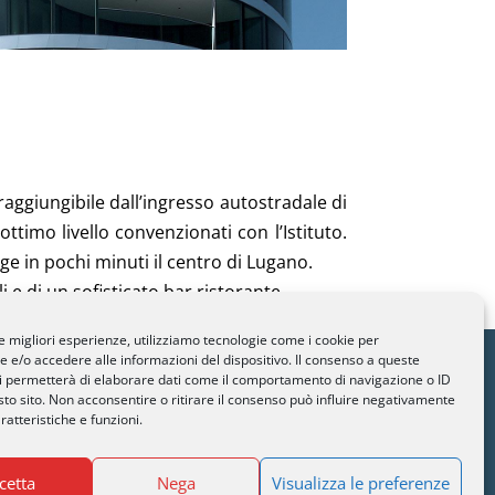
raggiungibile dall’ingresso autostradale di
imo livello convenzionati con l’Istituto.
e in pochi minuti il centro di Lugano.
e di un sofisticato bar ristorante.
le migliori esperienze, utilizziamo tecnologie come i cookie per
e/o accedere alle informazioni del dispositivo. Il consenso a queste
gano.ch
i permetterà di elaborare dati come il comportamento di navigazione o ID
 01
sto sito. Non acconsentire o ritirare il consenso può influire negativamente
ratteristiche e funzioni.
90 82
cetta
Nega
Visualizza le preferenze