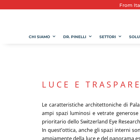
From
It
CHI SIAMO
DR. PINELLI
SETTORI
SOLU
LUCE E TRASPAR
Le caratteristiche architettoniche di Pa
ampi spazi luminosi e vetrate generose s
prioritario dello Switzerland Eye Research 
In quest’ottica, anche gli spazi interni son
ampiamente della luce e del panorama est