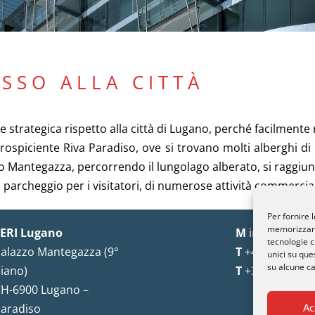
ESSO ALLA CITTÀ
strategica rispetto alla città di Lugano, perché facilmente 
iciente Riva Paradiso, ove si trovano molti alberghi di ott
 Mantegazza, percorrendo il lungolago alberato, si raggiung
rcheggio per i visitatori, di numerose attività commerciali 
Per fornire 
memorizzare 
ERI Lugano
M
info@seri-lu
tecnologie c
alazzo Mantegazza (9°
T
+41 91 993 13
unici su que
su alcune ca
iano)
T
+39 02 8715 
H-6900 Lugano –
Ac
aradiso