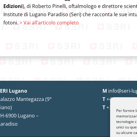
Edizioni
), di Roberto Pinelli, oftalmologo e direttore scie
Institute di Lugano Paradiso (Seri) che racconta le sue intui
fotoni.
> Vai all’articolo completo
ERI Lugano
M
info@seri-lu
alazzo Mantegazza (9°
T
+41 91 993 13
iano)
T
+39 02 8715 
Per fornire 
H-6900 Lugano –
memorizzare 
tecnologie c
aradiso
unici su que
su alcune ca