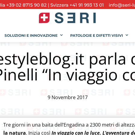
alia +39 02 8715 90 82
|
Svizzera +41 91 993 13 01
info@seri-l
SOLUZIONI E INNOVAZIONE
PATOLOGIE E DIFETTI VISIVI
styleblog.it parla d
nelli “In viaggio c
9 Novembre 2017
Tre giorni in una baita dell’Engadina a 2300 metri di altezz
la natura
. Inizia così
In viaggio con la luce. L’avventura d