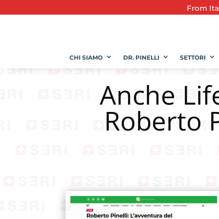
From
It
CHI SIAMO
DR. PINELLI
SETTORI
Anche Life
Roberto Pi