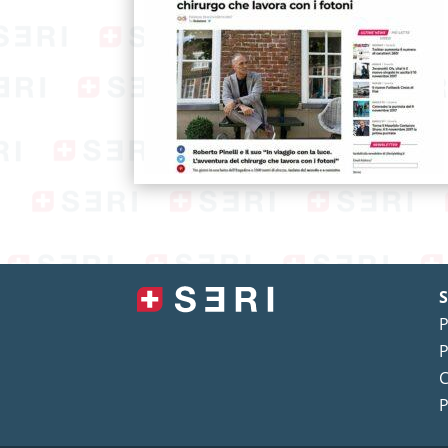
S
P
P
C
P