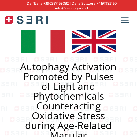
Dall'
Italia +390287159082
|
Dalla Svizzera +41919931301
info@seri-lugano.ch
Autophagy Activation
Promoted by Pulses
of Light and
Phytochemicals
Counteracting
Oxidative Stress
during Age-Related
Macular