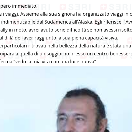
ecupero immediato.
e i viaggi. Assieme alla sua signora ha organizzato viaggi in
o indimenticabile dal Sudamerica all’Alaska. Egli riferisce: “
ally in moto, avrei avuto serie difficoltà se non avessi risolt
 di là dell’aver raggiunto la sua piena capacità visiva.
ei particolari ritrovati nella bellezza della natura è stata una
quipara a quella di un soggiorno presso un centro benesser
ferma “vedo la mia vita con una luce nuova”.