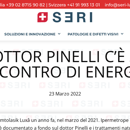
alia +39 02 8715 90 82
|
Svizzera +41 91 993 13 01
info@seri-l
SOLUZIONI E INNOVAZIONE
PATOLOGIE E DIFETTI VISIVI
OTTOR PINELLI C’È
NCONTRO DI ENERG
23 Marzo 2022
mtolasik Luxâ un anno fa, nel marzo del 2021. Ipermetrope e
 è documentato a fondo sul dottor Pinelli e i trattamenti nat