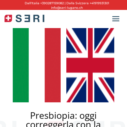
Dall'
Italia +390287159082
|
Dalla Svizzera +41919931301
info@seri-lugano.ch
Presbiopia: oggi
correggerla con la