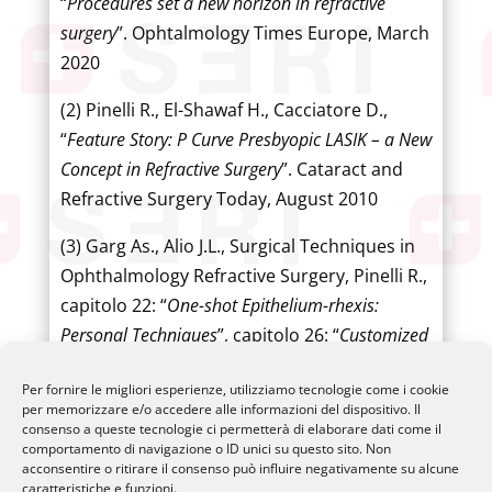
“
Procedures set a new horizon in refractive
surgery
”. Ophtalmology Times Europe, March
2020
(2) Pinelli R., El-Shawaf H., Cacciatore D.,
“
Feature Story: P Curve Presbyopic LASIK – a New
Concept in Refractive Surgery
”. Cataract and
Refractive Surgery Today, August 2010
(3) Garg As., Alio J.L., Surgical Techniques in
Ophthalmology Refractive Surgery, Pinelli R.,
capitolo 22: “
One-shot Epithelium-rhexis:
Personal Techniques
”, capitolo 26: “
Customized
LASIK for Presbyopia: PML (Presbyopic Multifocal
Per fornire le migliori esperienze, utilizziamo tecnologie come i cookie
LASIK)
”, in Jaypee Highlights Medical
per memorizzare e/o accedere alle informazioni del dispositivo. Il
Publishers Inc. 2010
consenso a queste tecnologie ci permetterà di elaborare dati come il
comportamento di navigazione o ID unici su questo sito. Non
acconsentire o ritirare il consenso può influire negativamente su alcune
caratteristiche e funzioni.