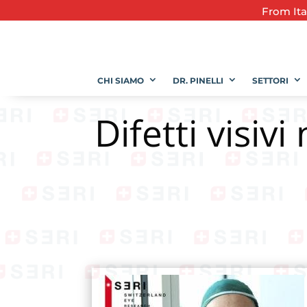
From
It
CHI SIAMO
DR. PINELLI
SETTORI
Difetti visiv