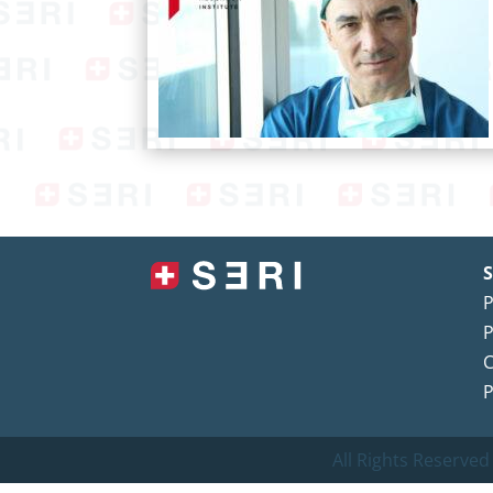
S
P
P
C
P
All Rights Reserved