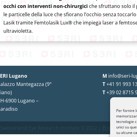
occhi con interventi non-chirurgici
che sfruttano solo il 
le particelle della luce che sfiorano l’occhio senza toccarlo
Lasik tramite Femtolasik Lux® che impiega laser a femtose
ultravioletta.
ERI Lugano
M
info@seri-lu
alazzo Mantegazza (9°
T
+41 91 993 13
iano)
T
+39 02 8715 
H-6900 Lugano –
aradiso
Per fornire 
memorizzare 
tecnologie c
 Switzerland Eye Research Institute © 2022 |
Privacy Policy
unici su que
|
su alcune ca