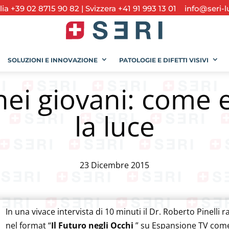
alia +39 02 8715 90 82
|
Svizzera +41 91 993 13 01
info@seri-l
SOLUZIONI E INNOVAZIONE
PATOLOGIE E DIFETTI VISIVI
i nei giovani: come 
la luce
23 Dicembre 2015
In una vivace intervista di 10 minuti il Dr. Roberto Pinelli r
nel format “
Il Futuro negli Occhi
” su Espansione TV come