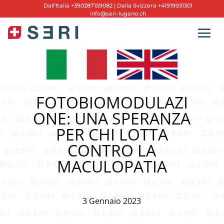
Dall'
Italia +390287159082
|
Dalla Svizzera +41919931301
info@seri-lugano.ch
FOTOBIOMODULAZI
ONE: UNA SPERANZA
PER CHI LOTTA
CONTRO LA
MACULOPATIA
3 Gennaio 2023