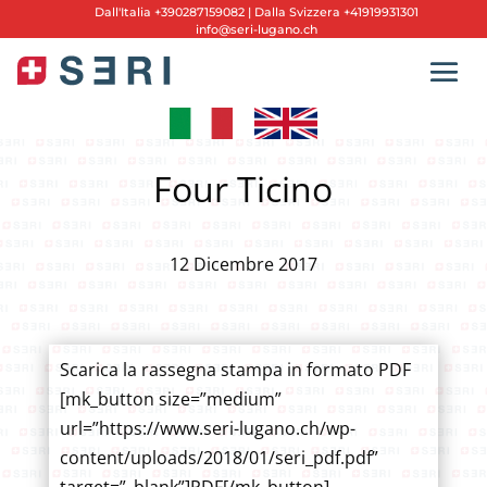
Dall'
Italia +390287159082
|
Dalla Svizzera +41919931301
info@seri-lugano.ch
Four Ticino
12 Dicembre 2017
Scarica la rassegna stampa in formato PDF
[mk_button size=”medium”
url=”https://www.seri-lugano.ch/wp-
content/uploads/2018/01/seri_pdf.pdf”