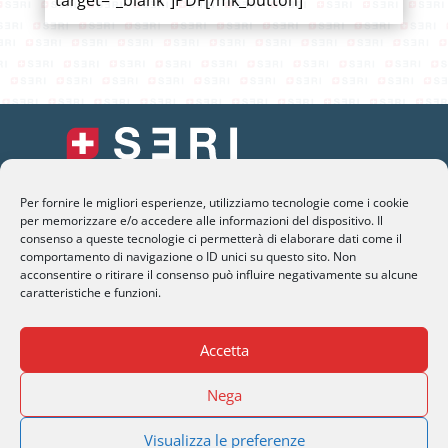
target=”_blank”]PDF[/mk_button]
Per fornire le migliori esperienze, utilizziamo tecnologie come i cookie
SERI Lugano
per memorizzare e/o accedere alle informazioni del dispositivo. Il
Palazzo Mantegazza (9° Piano)
consenso a queste tecnologie ci permetterà di elaborare dati come il
comportamento di navigazione o ID unici su questo sito. Non
CH-6900 Lugano – Paradiso
acconsentire o ritirare il consenso può influire negativamente su alcune
caratteristiche e funzioni.
M
info@seri-lugano.ch
T
+41 91 993 13 01
Accetta
T
+39 02 8715 90 82
Nega
Visualizza le preferenze