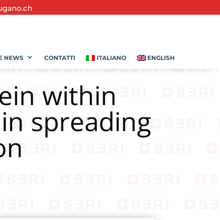
ugano.ch
E NEWS
CONTATTI
ITALIANO
ENGLISH
ein within
in spreading
on