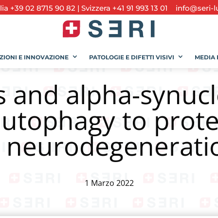
alia +39 02 8715 90 82
|
Svizzera +41 91 993 13 01
info@seri-l
ZIONI E INNOVAZIONE
PATOLOGIE E DIFETTI VISIVI
MEDIA 
and alpha-synucl
autophagy to prote
n neurodegenerati
1 Marzo 2022