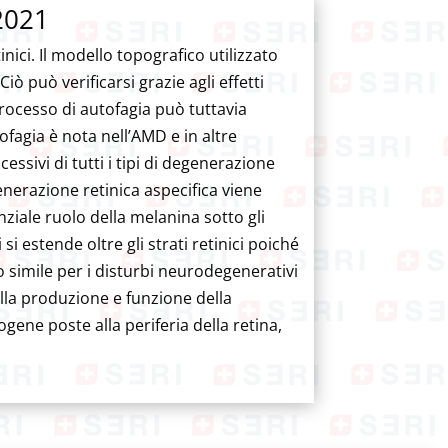
 2021
nici. Il modello topografico utilizzato
ò può verificarsi grazie agli effetti
 processo di autofagia può tuttavia
fagia è nota nell’AMD e in altre
essivi di tutti i tipi di degenerazione
enerazione retinica aspecifica viene
ziale ruolo della melanina sotto gli
 si estende oltre gli strati retinici poiché
o simile per i disturbi neurodegenerativi
ella produzione e funzione della
gene poste alla periferia della retina,