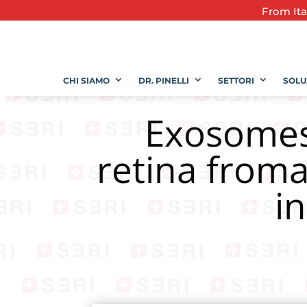
From
It
CHI SIAMO
DR. PINELLI
SETTORI
SOLU
Exosomes 
retina from
i