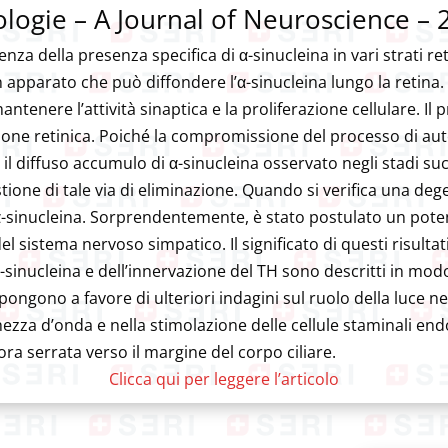
ologie – A Journal of Neuroscience –
za della presenza specifica di α-sinucleina in vari strati reti
apparato che può diffondere l’α-sinucleina lungo la retina. Ci
antenere l’attività sinaptica e la proliferazione cellulare. Il
one retinica. Poiché la compromissione del processo di auto
il diffuso accumulo di α-sinucleina osservato negli stadi succ
ione di tale via di eliminazione. Quando si verifica una deg
α-sinucleina. Sorprendentemente, è stato postulato un poten
 del sistema nervoso simpatico. Il significato di questi risultati
’α-sinucleina e dell’innervazione del TH sono descritti in mod
epongono a favore di ulteriori indagini sul ruolo della luce n
zza d’onda e nella stimolazione delle cellule staminali endo
’ora serrata verso il margine del corpo ciliare.
Clicca qui per leggere l’articolo