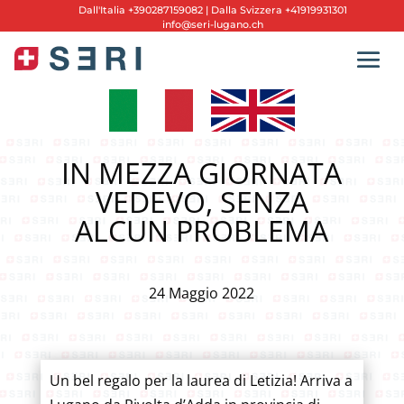
Dall'
Italia +390287159082
|
Dalla Svizzera +41919931301
info@seri-lugano.ch
IN MEZZA GIORNATA
VEDEVO, SENZA
ALCUN PROBLEMA
24 Maggio 2022
Un bel regalo per la laurea di Letizia! Arriva a