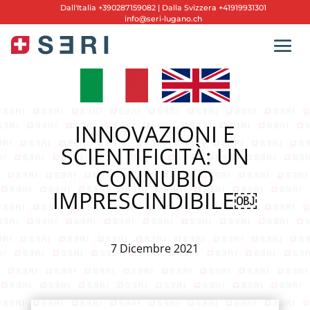
Dall'
Italia +390287159082
|
Dalla Svizzera +41919931301
info@seri-lugano.ch
INNOVAZIONI E
SCIENTIFICITÀ: UN
CONNUBIO
IMPRESCINDIBILE￼
7 Dicembre 2021