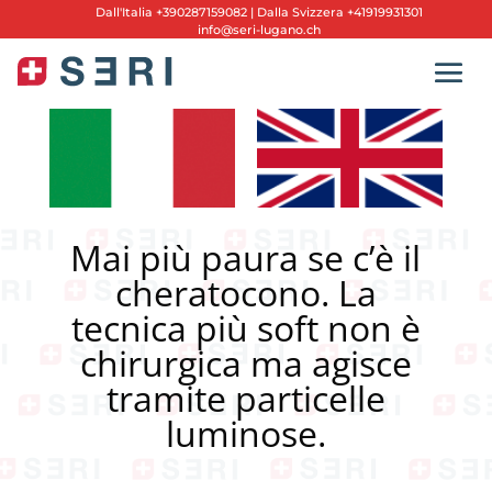
Dall'
Italia +390287159082
|
Dalla Svizzera +41919931301
info@seri-lugano.ch
Mai più paura se c’è il
cheratocono. La
tecnica più soft non è
chirurgica ma agisce
tramite particelle
luminose.