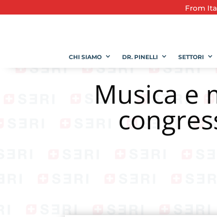
From
It
CHI SIAMO
DR. PINELLI
SETTORI
Musica e m
congres