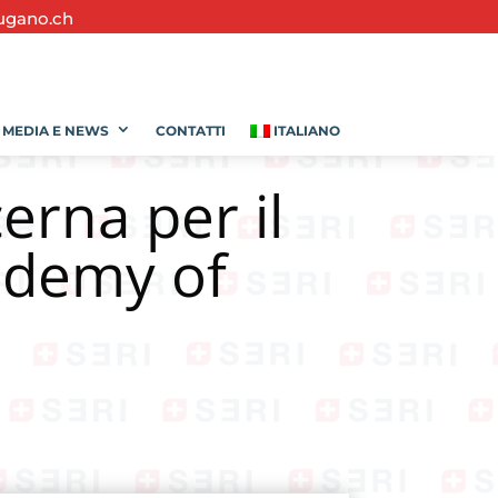
ugano.ch
MEDIA E NEWS
CONTATTI
ITALIANO
erna per il
ademy of