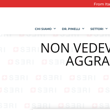
From
It
CHI SIAMO
DR. PINELLI
SETTORI
NON VEDEV
AGGRAP