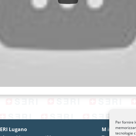
Per fornire 
memorizzare 
ERI Lugano
M
info@seri-lu
tecnologie c