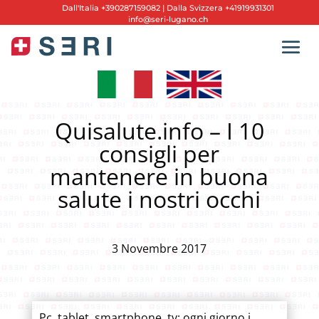
Dall'
Italia +390287159082
|
Dalla Svizzera +41919931301
info@seri-lugano.ch
Quisalute.info – I 10
consigli per
mantenere in buona
salute i nostri occhi
3 Novembre 2017
Pc, tablet, smartphone, tv: ogni giorno i