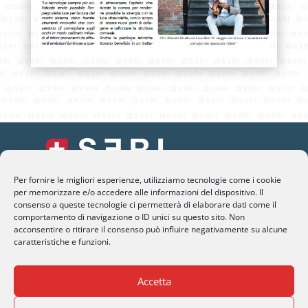
Per fornire le migliori esperienze, utilizziamo tecnologie come i cookie
SERI Lugano
per memorizzare e/o accedere alle informazioni del dispositivo. Il
consenso a queste tecnologie ci permetterà di elaborare dati come il
Palazzo Mantegazza (9° Piano)
comportamento di navigazione o ID unici su questo sito. Non
CH-6900 Lugano – Paradiso
acconsentire o ritirare il consenso può influire negativamente su alcune
caratteristiche e funzioni.
M
info@seri-lugano.ch
Accetta
T
+41 91 993 13 01
T
+39 02 8715 90 82