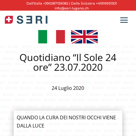
Dall'
Italia +390287159082
|
Dalla Svizzera +41919931301
info@seri-lugano.ch
Quotidiano “Il Sole 24
ore” 23.07.2020
24 Luglio 2020
QUANDO LA CURA DEI NOSTRI OCCHI VIENE
DALLA LUCE