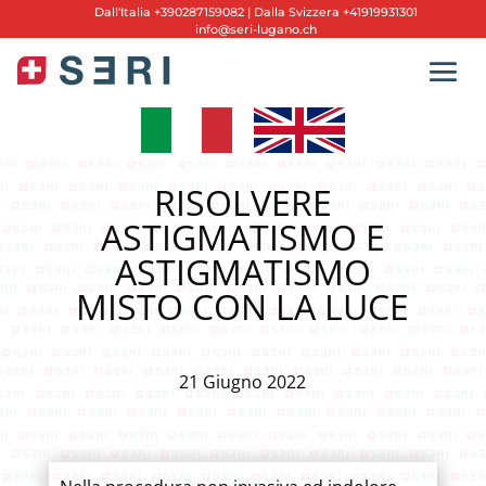
Dall'
Italia +390287159082
|
Dalla Svizzera +41919931301
info@seri-lugano.ch
RISOLVERE
ASTIGMATISMO E
ASTIGMATISMO
MISTO CON LA LUCE
21 Giugno 2022