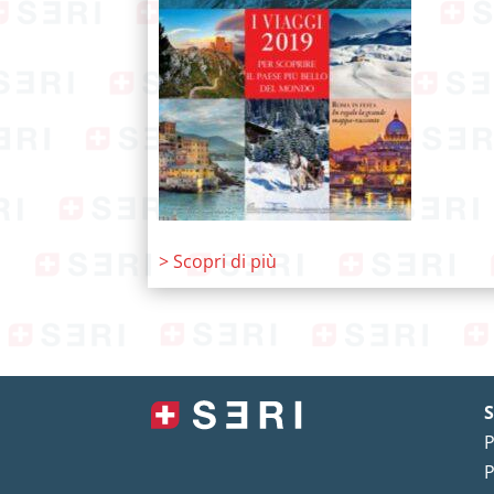
> Scopri di più
S
P
P