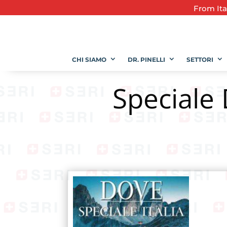
From
It
CHI SIAMO
DR. PINELLI
SETTORI
Speciale 