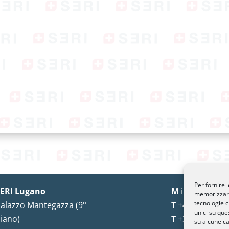
Per fornire 
ERI Lugano
M
info@seri-lu
memorizzare 
tecnologie c
alazzo Mantegazza (9°
T
+41 91 993 13
unici su que
iano)
T
+39 02 8715 
su alcune ca