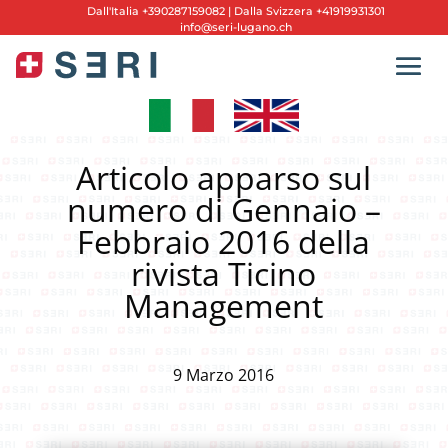
Dall'
Italia +390287159082
|
Dalla Svizzera +41919931301
info@seri-lugano.ch
Articolo apparso sul
numero di Gennaio –
Febbraio 2016 della
rivista Ticino
Management
9 Marzo 2016