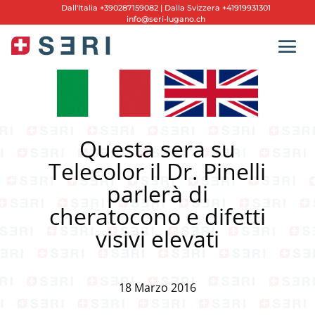
Dall'
Italia +390287159082
|
Dalla Svizzera +41919931301
info@seri-lugano.ch
Questa sera su
Telecolor il Dr. Pinelli
parlerà di
cheratocono e difetti
visivi elevati
18 Marzo 2016