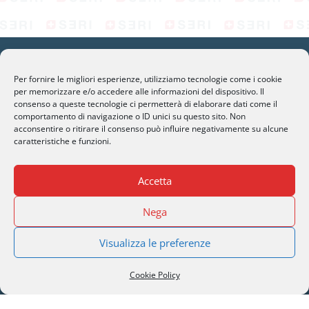
Per fornire le migliori esperienze, utilizziamo tecnologie come i cookie
per memorizzare e/o accedere alle informazioni del dispositivo. Il
consenso a queste tecnologie ci permetterà di elaborare dati come il
SERI Lugano
comportamento di navigazione o ID unici su questo sito. Non
Palazzo Mantegazza (9° Piano)
acconsentire o ritirare il consenso può influire negativamente su alcune
caratteristiche e funzioni.
CH-6900 Lugano – Paradiso
Accetta
M
info@seri-lugano.ch
T
+41 91 993 13 01
Nega
T
+39 02 8715 90 82
Visualizza le preferenze
Cookie Policy