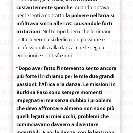
costantemente sporche
, quando optava
per le lenti a contatto
la polvere nell’aria si
infiltrava sotto alle LAC causandole forti
irritazioni
. Nel tempo libero che le rimane
in Italia Serena si dedica con passione e
professionalità alla danza, che le regala
emozioni e soddisfazioni.
“Dopo aver fatto l’intervento sento ancora
più forte il richiamo per le mie due grandi
passioni: l’Africa e la danza. Le missioni in
Burkina Faso sono sempre momenti
impegnativi ma senza dubbio i problemi
che devo affrontare almeno non sono più
quelli legati ai miei occhi, problemi che
cominciavano davvero a diventare
ingestibili. E poi la danza, con le lenti non