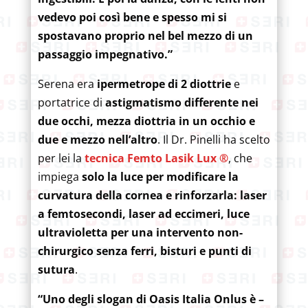
vedevo poi così bene e spesso mi si
spostavano proprio nel bel mezzo di un
passaggio impegnativo.”
Serena era
ipermetrope di 2 diottrie
e
portatrice di
astigmatismo differente nei
due occhi, mezza diottria in un occhio e
due e mezzo nell’altro
. Il Dr. Pinelli ha scelto
per lei la
tecnica Femto Lasik Lux
®
, che
impiega
solo la luce per modificare la
curvatura della cornea e rinforzarla: laser
a femtosecondi, laser ad eccimeri, luce
ultravioletta per una intervento non-
chirurgico senza ferri, bisturi e punti di
sutura
.
“Uno degli slogan di Oasis Italia Onlus è –