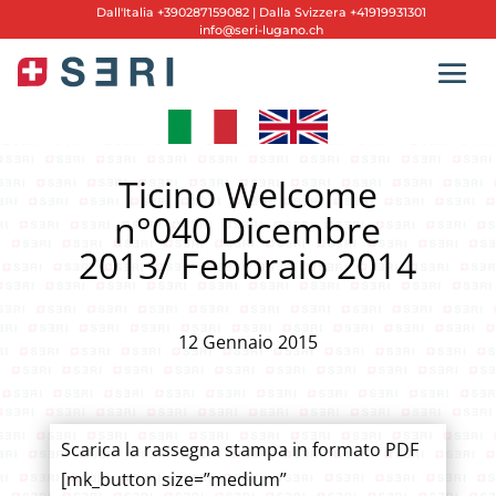
Dall'
Italia +390287159082
|
Dalla Svizzera +41919931301
info@seri-lugano.ch
Ticino Welcome
n°040 Dicembre
2013/ Febbraio 2014
12 Gennaio 2015
Scarica la rassegna stampa in formato PDF
[mk_button size=”medium”