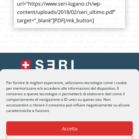
url=”https://www.seri-lugano.ch/wp-
content/uploads/2018/02/seri_ultimo.pdf”
target=”_blank”]PDF[/mk_button]
Per fornire le migliori esperienze, utilizziamo tecnologie come i cookie
SERI Lugano
per memorizzare e/o accedere alle informazioni del dispositivo. Il
Palazzo Mantegazza (9° Piano)
consenso a queste tecnologie ci permetterà di elaborare dati come il
comportamento di navigazione o ID unici su questo sito. Non
CH-6900 Lugano – Paradiso
acconsentire o ritirare il consenso può influire negativamente su alcune
caratteristiche e funzioni.
M
info@seri-lugano.ch
T
+41 91 993 13 01
Accetta
T
+39 02 8715 90 82