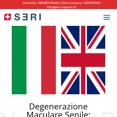
Dall'
Italia +390287159082
|
Dalla Svizzera +41919931301
info@seri-lugano.ch
Degenerazione
Maculare Senile: