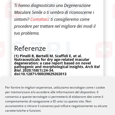
Ti hanno diagnosticato una Degenerazione
Maculare Senile o ti sembra di riconoscerne i
sintomi?
Contattaci
: ti consiglieremo come
procedere per trattare nel migliore dei modi il
tuo problema.
Referenze
(1) Pinelli R, Bertelli M, Scaffidi E, et al.
Nutraceuticals for dry age-related macular
degeneration: a case report based on novel
pathogenic and morphological insights.
Arch Ital
Biol
. 2020;158(1):24-34.
doi:10.12871/00039829202013
(2) Pinelli R, Bertelli M, Scaffidi E. The first
clinical case of dry age-related macular
degeneration treated with photobiomodulation
Per fornire le migliori esperienze, utilizziamo tecnologie come i cookie
and nutraceuticals: a protocol proposal.
CellR4
.
per memorizzare e/o accedere alle informazioni del dispositivo. Il
2020;8:e2833
consenso a queste tecnologie ci permetterà di elaborare dati come il
comportamento di navigazione o ID unici su questo sito. Non
acconsentire o ritirare il consenso può influire negativamente su alcune
caratteristiche e funzioni.