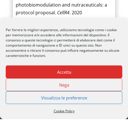
photobiomodulation and nutraceuticals: a
protocol proposal.
CellR4
. 2020
(6) Pinelli R, Berti C, Scaffidi E, et al.
Per fornire le migliori esperienze, utilizziamo tecnologie come i cookie
Combined pulses of light and sound in the
per memorizzare e/o accedere alle informazioni del dispositivo. Il
retina with nutraceuticals may enhance the
consenso a queste tecnologie ci permetterà di elaborare dati come il
comportamento di navigazione o ID unici su questo sito. Non
recovery of foveal holes.
Arch Ital Biol.
2022
acconsentire o ritirare il consenso può influire negativamente su alcune
caratteristiche e funzioni.
Accetta
Nega
Visualizza le preferenze
SERI Lugano
Cookie Policy
Palazzo Mantegazza (9° Piano)
CH-6900 Lugano – Paradiso