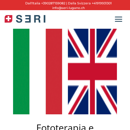
Dall'
Italia +390287159082
|
Dalla Svizzera +41919931301
info@seri-lugano.ch
Fototerapia e